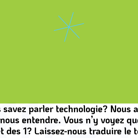
ffre 
 savez parler technologie? Nous a
 nous entendre. Vous n’y voyez qu
t des 1? Laissez-nous traduire le 