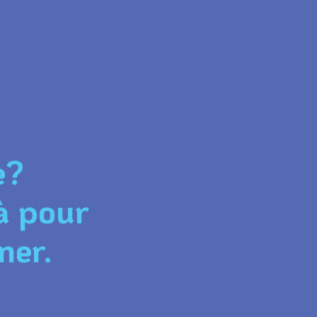
e?
à pour
ner.