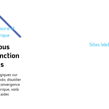
sure et
ique
Sites We
nous
nction
Une prése
ns
qui s
ogiques sur
Chez code67, nous m
r, d’outiller
d’aujourd’hui afin d’of
 convergence
mesure proposant une
rique, voilà
à
aider.