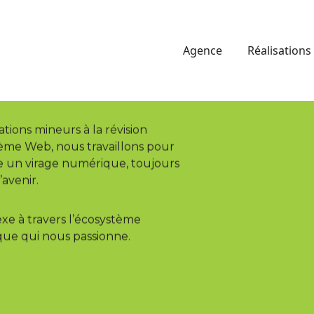
pertise à
Agence
Réalisations
rvice
2
TOURS:
TENTATIVES:
ations mineurs à la révision
ème Web, nous travaillons pour
 un virage numérique, toujours
avenir.
exe à travers l’écosystème
 que qui nous passionne.