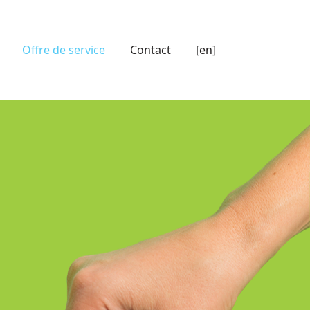
Offre de service
Contact
[en]
0
0
VICTOIRES: