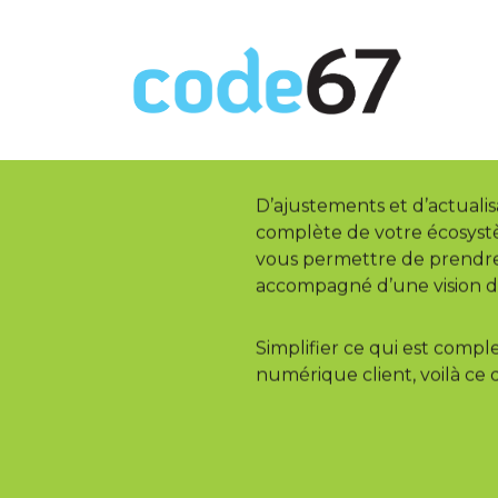
Notre ex
votre se
D’ajustements et d’actualis
complète de votre écosyst
vous permettre de prendre
accompagné d’une vision d’
Simplifier ce qui est compl
numérique client, voilà ce