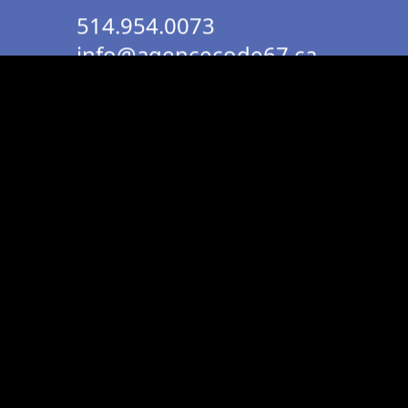
514.954.0073
info@agencecode67.ca