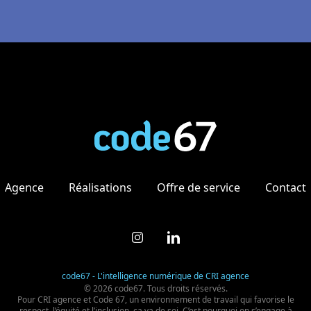
Agence
Réalisations
Offre de service
Contact
code67 - L'intelligence numérique de CRI agence
© 2026 code67. Tous droits réservés.
Pour CRI agence et Code 67, un environnement de travail qui favorise le
respect, l’équité et l’inclusion, ça va de soi. C’est pourquoi on s’engage à