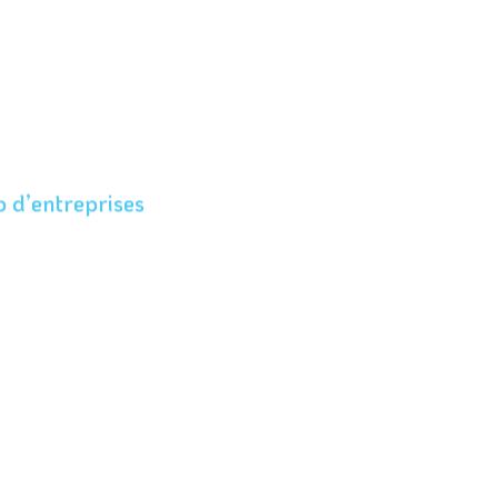
b d’entreprises
nce numérique
e démarque
aîtrisons les technologies
frir à nos clients des sites sur
 expérience en ligne adaptée
 chacun.