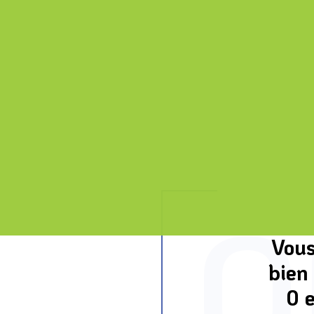
O
Vous
bien
0 e