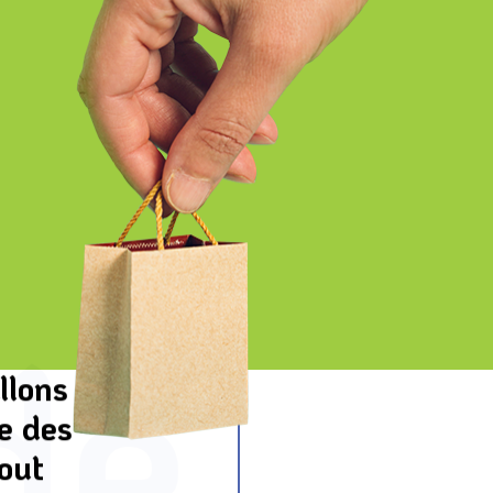
de
llons
e des
tout