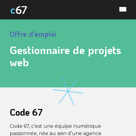
TOUR
Offre d'emploi
Gestionnaire de projets
web
Code 67
Code 67, c’est une équipe numérique
passionnée, née au sein d’une agence